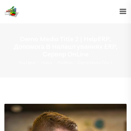
Demo Media Title 2 | HelpERP,
Допомога В Налаштуваннях ERP,
Сервер OnLine
You Here!
Home
Portfolio
Demo Media Title 2