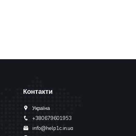
Контакти
Україна
+380679601953
info@help1c.in.ua