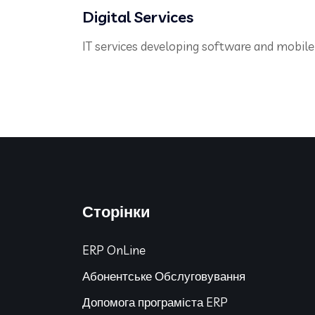
Digital Services
IT services developing software and mobile 
Сторінки
ERP OnLine
Абонентське Обслуговування
Допомога програміста ERP