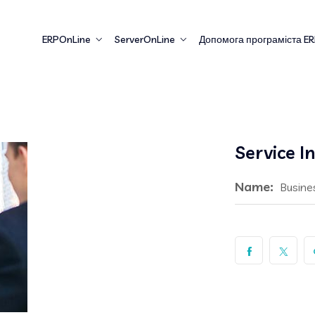
ERPOnLine
ServerOnLine
Допомога програміста E
Service I
Name:
Busine