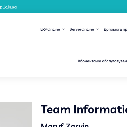
p1c.in.ua
ERPOnLine
ServerOnLine
Допомога пр
Абонентське обслуговуван
Team Informati
Maruf Zarvin