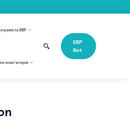
ограміста ERP
ERP
Bot
ня комп’ютерів
on