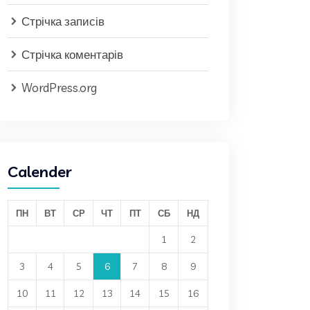
Стрічка записів
Стрічка коментарів
WordPress.org
Calender
ПН
ВТ
СР
ЧТ
ПТ
СБ
НД
1
2
3
4
5
6
7
8
9
10
11
12
13
14
15
16